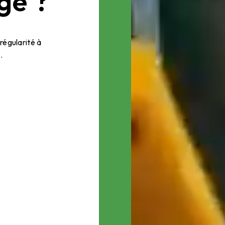
gé ?
régularité à
.