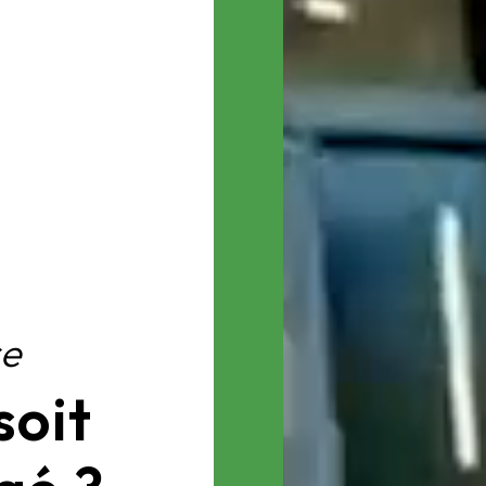
re
soit