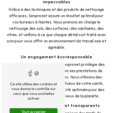
impeccables
Grâce à des techniques et des produits de nettoyage
efficaces, Senpronet assure un résultat optimal pour
vos bureaux à Nantes. Nous prenons en charge le
nettoyage des sols, des surfaces, des sanitaires, des
vitres, et veillons à ce que chaque détail soit traité avec
soin pour vous offrir un environnement de travail sain et
agréable.
Un engagement écoresponsable
Soucieux de l'environnement, Senpronet privilégie des
pratiques écoresponsables dans ses prestations de
nettoyage de bureaux à Nantes. Nous utilisons des
produits écologiques et respectueux de votre santé,
Ce site utilise des cookies et
vous donne le contrôle sur
tout en garantissant une efficacité optimale pour des
ceux que vous souhaitez
résultats durables et respectueux de la planète.
activer
Des tarifs compétitifs et transparents
Tout accepter