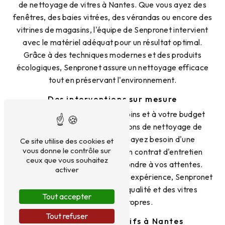
de nettoyage de vitres à Nantes. Que vous ayez des
fenêtres, des baies vitrées, des vérandas ou encore des
vitrines de magasins, l'équipe de Senpronet intervient
avec le matériel adéquat pour un résultat optimal.
Grâce à des techniques modernes et des produits
écologiques, Senpronet assure un nettoyage efficace
tout en préservant l'environnement.
Des interventions sur mesure
Senpronet s'adapte à vos besoins et à votre budget
pour vous proposer des solutions de nettoyage de
vitres sur mesure. Que vous ayez besoin d'une
Ce site utilise des cookies et
vous donne le contrôle sur
intervention ponctuelle ou d'un contrat d'entretien
ceux que vous souhaitez
régulier, Senpronet saura répondre à vos attentes.
activer
Grâce à son savoir-faire et à son expérience, Senpronet
garantit des prestations de qualité et des vitres
Tout accepter
parfaitement propres.
Tout refuser
Des tarifs compétitifs à Nantes